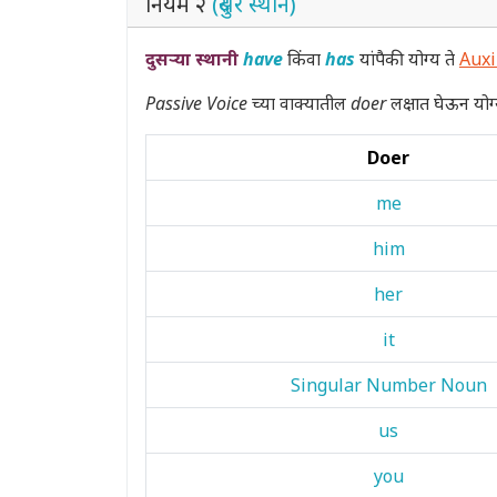
नियम २
(दुसरे स्थान)
दुसऱ्या स्थानी
have
किंवा
has
यांपैकी योग्य ते
Auxi
Passive Voice
च्या वाक्यातील
doer
लक्षात घेऊन योग्
Doer
me
him
her
it
Singular Number Noun
us
you