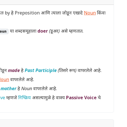
ान्यतः by हे Preposition आणि त्याला जोडून एखादे
Noun
किंवा
या शब्दसमूहाला
doer
(डूअर)
असे म्हणतात.
noun
ोडून
made
हे
Past Participle
(तिसरे रूप)
वापरलेले आहे.
Noun
वापरलेले आहे.
न
mother
हे
Noun
वापरलेले आहे.
ive
म्हणजे
निष्क्रिय
असल्यामुळे हे वाक्य
Passive Voice
चे