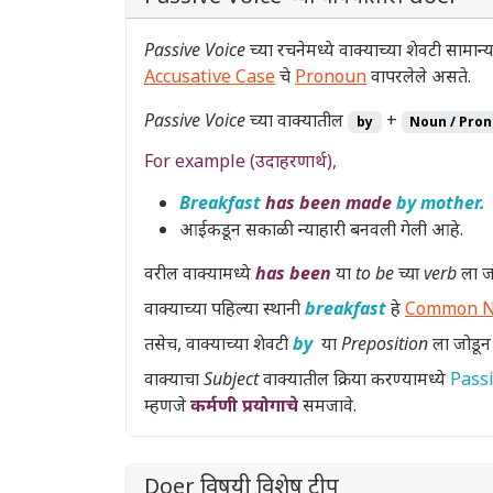
Passive Voice
च्या रचनेमध्ये वाक्याच्या शेवटी साम
Accusative Case
चे
Pronoun
वापरलेले असते.
Passive Voice
च्या वाक्यातील
+
by
Noun / Pro
For example (उदाहरणार्थ),
Breakfast
has been made
by mother.
आईकडून सकाळी न्याहारी बनवली गेली आहे.
वरील वाक्यामध्ये
has been
या
to be च्या verb
ला ज
वाक्याच्या पहिल्या स्थानी
breakfast
हे
Common 
तसेच, वाक्याच्या शेवटी
by
या
Preposition
ला जोडू
वाक्याचा
Subject
वाक्यातील क्रिया करण्यामध्ये
Pass
म्हणजे
कर्मणी प्रयोगाचे
समजावे.
Doer विषयी विशेष टीप