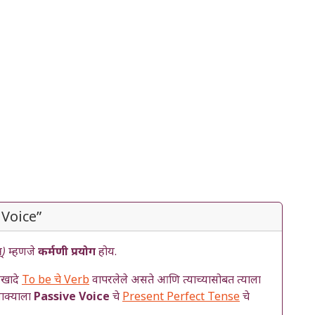
 Voice”
्)
म्हणजे
कर्मणी प्रयोग
होय.
एखादे
To be चे Verb
वापरलेले असते आणि त्याच्यासोबत त्याला
वाक्याला
Passive Voice
चे
Present Perfect Tense
चे