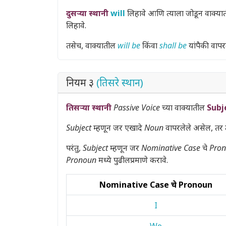
दुसऱ्या स्थानी
will
लिहावे आणि त्याला जोडून वाक्य
लिहावे.
तसेच, वाक्यातील
will be
किंवा
shall be
यांपैकी वापर
नियम ३
(तिसरे स्थान)
तिसऱ्या स्थानी
Passive Voice
च्या वाक्यातील
Subj
Subject
म्हणून जर एखादे
Noun
वापरलेले असेल, तर त
परंतु,
Subject
म्हणून जर
Nominative Case
चे
Pro
Pronoun
मध्ये पुढीलप्रमाणे करावे.
Nominative Case चे Pronoun
I