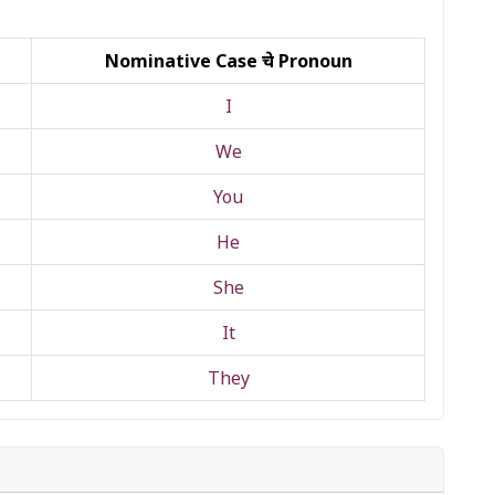
Nominative Case चे Pronoun
I
We
You
He
She
It
They