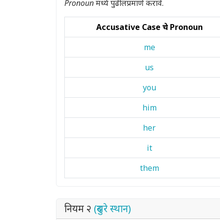
Pronoun
मध्ये पुढीलप्रमाणे करावे.
Accusative Case चे Pronoun
me
us
you
him
her
it
them
नियम २
(दुसरे स्थान)