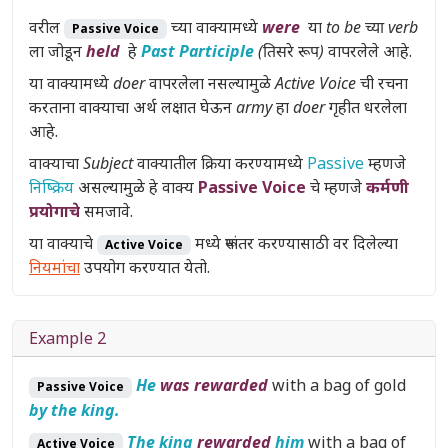
वरील
च्या वाक्यामध्ये
were
या
to be च्या verb
Passive Voice
ला जोडून
held
हे
Past Participle
(तिसरे रूप)
वापरलेले आहे.
या वाक्यामध्ये
doer
वापरलेला नसल्यामुळे
Active Voice
ची रचना
करताना वाक्याचा अर्थ लक्षात घेऊन
army
हा
doer
गृहीत धरलेला
आहे.
वाक्याचा
Subject
वाक्यातील क्रिया करण्यामध्ये
Passive
म्हणजे
निष्क्रिय
असल्यामुळे हे वाक्य
Passive Voice
चे म्हणजे
कर्मणी
प्रयोगाचे
समजावे.
या वाक्याचे
मध्ये रूपांतर करण्यासाठी वर दिलेल्या
Active Voice
नियमांचा
उपयोग करण्यात येतो.
Example 2
He
was rewarded
with a bag of gold
Passive Voice
by the king.
The king
rewarded
him
with a bag of
Active Voice