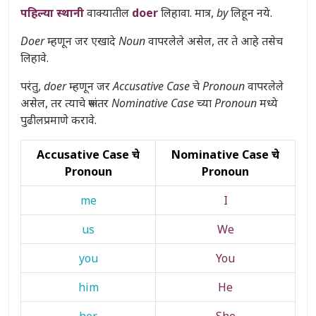
पहिल्या स्थानी
वाक्यातील
doer
लिहावा. मात्र,
by
लिहून नये.
Doer
म्हणून जर एखादे
Noun
वापरलेले असेल, तर ते आहे तसेच
लिहावे.
परंतु,
doer
म्हणून जर
Accusative Case
चे
Pronoun
वापरलेले
असेल, तर त्याचे रूपांतर
Nominative Case
च्या
Pronoun
मध्ये
पुढीलप्रमाणे करावे.
Accusative Case चे
Nominative Case चे
Pronoun
Pronoun
me
I
us
We
you
You
him
He
her
She