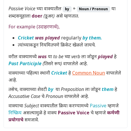
Passive Voice
च्या वाक्यातील
+
या
by
Noun / Pronoun
शब्दसमूहाला
doer
(डूअर)
असे म्हणतात.
For example (उदाहरणार्थ),
Cricket
was played
regularly
by them.
त्यांच्याकडून नियमितपणे क्रिकेट खेळले जायचे.
वरील वाक्यामध्ये
was
या
to be च्या verb
ला जोडून
played
हे
Past Participle
(तिसरे रूप)
वापरलेले आहे.
वाक्याच्या पहिल्या स्थानी
Cricket
हे
Common Noun
वापरलेले
आहे.
तसेच, वाक्याच्या शेवटी
by
या
Preposition
ला जोडून
them
हे
Accusative Case
चे
Pronoun
वापरलेले आहे.
वाक्याचा
Subject
वाक्यातील क्रिया करण्यामध्ये
Passive
म्हणजे
निष्क्रिय
असल्यामुळे हे वाक्य
Passive Voice
चे म्हणजे
कर्मणी
प्रयोगाचे
समजावे.