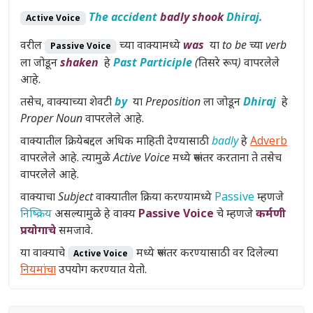
The accident
badly shook
Dhiraj.
Active Voice
वरील
च्या वाक्यामध्ये
was
या
to be च्या verb
Passive Voice
ला जोडून
shaken
हे
Past Participle
(तिसरे रूप)
वापरलेले
आहे.
तसेच, वाक्याच्या शेवटी
by
या
Preposition
ला जोडून
Dhiraj
हे
Proper Noun
वापरलेले आहे.
वाक्यातील क्रियेबद्दल अधिक माहिती देण्यासाठी
badly
हे
Adverb
वापरलेले आहे. त्यामुळे
Active Voice
मध्ये रूपांतर करताना ते तसेच
वापरलेले आहे.
वाक्याचा
Subject
वाक्यातील क्रिया करण्यामध्ये
Passive
म्हणजे
निष्क्रिय
असल्यामुळे हे वाक्य
Passive Voice
चे म्हणजे
कर्मणी
प्रयोगाचे
समजावे.
या वाक्याचे
मध्ये रूपांतर करण्यासाठी वर दिलेल्या
Active Voice
नियमांचा
उपयोग करण्यात येतो.