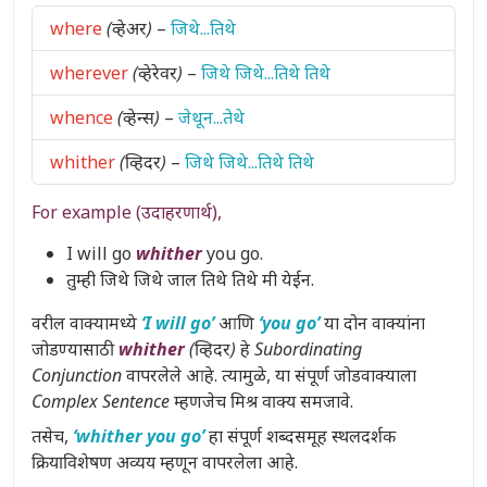
where
(व्हेअर)
–
जिथे...तिथे
wherever
(व्हेरेवर)
–
जिथे जिथे...तिथे तिथे
whence
(व्हेन्स)
–
जेथून...तेथे
whither
(व्हिदर)
–
जिथे जिथे...तिथे तिथे
For example (उदाहरणार्थ),
I will go
whither
you go.
तुम्ही जिथे जिथे जाल तिथे तिथे मी येईन.
वरील वाक्यामध्ये
‘I will go’
आणि
‘you go’
या दोन वाक्यांना
जोडण्यासाठी
whither
(व्हिदर)
हे
Subordinating
Conjunction
वापरलेले आहे. त्यामुळे, या संपूर्ण जोडवाक्याला
Complex Sentence
म्हणजेच
मिश्र वाक्य
समजावे.
तसेच,
‘whither you go’
हा संपूर्ण शब्दसमूह
स्थलदर्शक
क्रियाविशेषण अव्यय
म्हणून वापरलेला आहे.