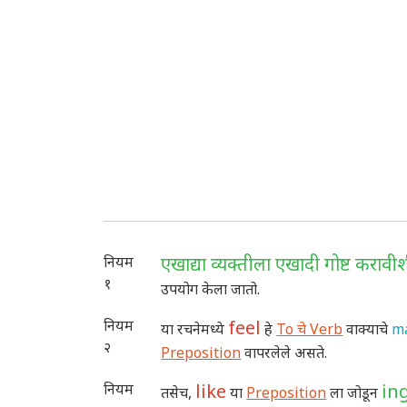
नियम
एखाद्या व्यक्तीला एखादी गोष्ट करावीश
१
उपयोग केला जातो.
नियम
feel
या रचनेमध्ये
हे
To चे Verb
वाक्याचे
m
२
Preposition
वापरलेले असते.
नियम
like
in
तसेच,
या
Preposition
ला जोडून