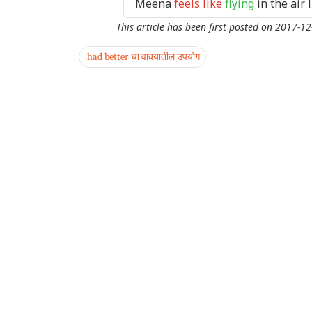
Meena
feels like
flying
in the air 
This article has been first posted on
2017-12
had better चा वाक्यातील उपयोग