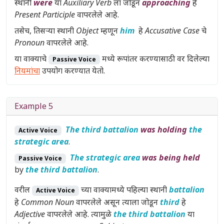
स्थानी
were
या
Auxiliary Verb
ला जोडून
approaching
हे
Present Participle
वापरलेले आहे.
तसेच, तिसऱ्या स्थानी
Object
म्हणून
him
हे
Accusative Case
चे
Pronoun
वापरलेले आहे.
या वाक्याचे
मध्ये रूपांतर करण्यासाठी वर दिलेल्या
Passive Voice
नियमांचा
उपयोग करण्यात येतो.
Example 5
The third battalion
was holding
the
Active Voice
strategic area
.
The strategic area
was being held
Passive Voice
by
the third battalion
.
वरील
च्या वाक्यामध्ये पहिल्या स्थानी
battalion
Active Voice
हे
Common Noun
वापरलेले असून त्याला जोडून
third
हे
Adjective
वापरलेले आहे. त्यामुळे
the third battalion
या