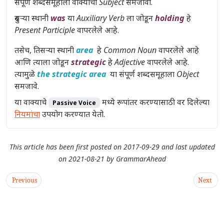
संपूर्ण शब्दसमूहाला वाक्याचा
Subject
समजावा.
दुसऱ्या स्थानी
was
या
Auxiliary Verb
ला जोडून
holding
हे
Present Participle
वापरलेले आहे.
तसेच, तिसऱ्या स्थानी
area
हे
Common Noun
वापरलेले आहे
आणि त्याला जोडून
strategic
हे
Adjective
वापरलेले आहे.
त्यामुळे
the strategic area
या संपूर्ण शब्दसमूहाला
Object
समजावे.
या वाक्याचे
मध्ये रूपांतर करण्यासाठी वर दिलेल्या
Passive Voice
नियमांचा
उपयोग करण्यात येतो.
This article has been first posted on
2017-09-29
and last updated
on
2021-08-21
by
GrammarAhead
Previous
Next