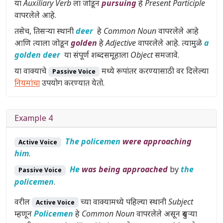
या
Auxiliary Verb
ला जोडून
pursuing
हे
Present Participle
वापरलेले आहे.
तसेच, तिसऱ्या स्थानी
deer
हे
Common Noun
वापरलेले आहे
आणि त्याला जोडून
golden
हे
Adjective
वापरलेले आहे. त्यामुळे
a
golden deer
या संपूर्ण शब्दसमूहाला
Object
समजावे.
या वाक्याचे
मध्ये रूपांतर करण्यासाठी वर दिलेल्या
Passive Voice
नियमांचा
उपयोग करण्यात येतो.
Example 4
The policemen
were approaching
Active Voice
him
.
He
was being approached
by
the
Passive Voice
policemen
.
वरील
च्या वाक्यामध्ये पहिल्या स्थानी
Subject
Active Voice
म्हणून
Policemen
हे
Common Noun
वापरलेले असून दुसऱ्या