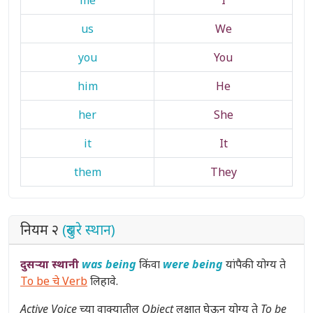
me
I
us
We
you
You
him
He
her
She
it
It
them
They
नियम २
(दुसरे स्थान)
दुसऱ्या स्थानी
was being
किंवा
were being
यांपैकी योग्य ते
To be चे Verb
लिहावे.
Active Voice
च्या वाक्यातील
Object
लक्षात घेऊन योग्य ते
To be