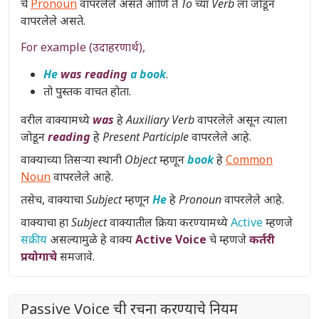
चे
Pronoun
वापरलेले असते आणि ते
To च्या Verb
ला जोडून
वापरलेले असते.
For example (उदाहरणार्थ),
He
was reading
a book
.
तो पुस्तक वाचत होता.
वरील वाक्यामध्ये
was
हे
Auxiliary Verb
वापरलेले असून त्याला
जोडून
reading
हे
Present Participle
वापरलेले आहे.
वाक्याच्या तिसऱ्या स्थानी
Object
म्हणून
book
हे
Common
Noun
वापरलेले आहे.
तसेच, वाक्याचा
Subject
म्हणून
He
हे
Pronoun
वापरलेले आहे.
वाक्याचा हा
Subject
वाक्यातील क्रिया करण्यामध्ये
Active
म्हणजे
सक्रीय
असल्यामुळे हे वाक्य
Active Voice
चे म्हणजे
कर्तरी
प्रयोगाचे
समजावे.
Passive Voice ची रचना करण्याचे नियम