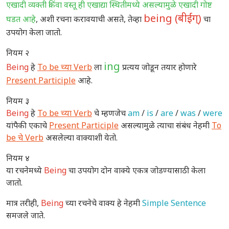
एखादी व्यक्ती किंवा वस्तू ही एखाद्या स्थितीमध्ये असल्यामुळे एखादी गोष्ट
being (बीईंग्)
घडत आहे
, अशी रचना करावयाची असते, तेव्हा
चा
उपयोग केला जातो.
नियम २
ing
Being
हे
To be च्या Verb
ला
प्रत्यय जोडून तयार होणारे
Present Participle
आहे.
नियम ३
Being
हे
To be च्या Verb
चे म्हणजेच
am
/
is
/
are
/
was
/
were
यांपैकी एकाचे
Present Participle
असल्यामुळे त्याचा संबंध नेहमी
To
be चे Verb
असलेल्या वाक्याशी येतो.
नियम ४
या रचनेमध्ये
Being
चा उपयोग दोन वाक्ये एकत्र जोडण्यासाठी केला
जातो.
मात्र तरीही,
Being
च्या रचनेचे वाक्य हे नेहमी
Simple Sentence
समजले जाते.