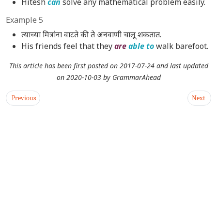
Hitesh
can
solve any mathematical problem easily.
Example 5
त्याच्या मित्रांना वाटते की ते अनवाणी चालू शकतात.
His friends feel that they
are
able to
walk barefoot.
This article has been first posted on
2017-07-24
and last updated
on
2020-10-03
by
GrammarAhead
Previous
Next